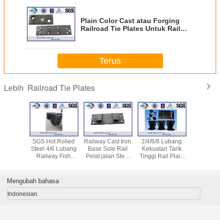
Plain Color Cast atau Forging
Railroad Tie Plates Untuk Rail
UIC60
Terus
Railroad Tie Plates
Lebih
n Tarik
SGS Hot Rolled
Railway Cast Iron
2/4/6/8 Lubang
Rel Sta
 Plain
Steel 4/6 Lubang
Base Sole Rail
Kekuatan Tarik
Bersama B
ad Tie
Railway Fish
Pelat jalan Steel
Tinggi Rail Plain
AREMA
sebagai
Plate Untuk
Tie Plate
Tie Plate Rail
136RE Rai
asteners
Menghubungkan
Base Plate
Steel Fis
Rails
50 # Mat
Mengubah bahasa
Indonesian