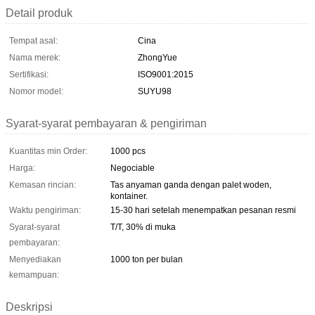
Detail produk
Tempat asal:
Cina
Nama merek:
ZhongYue
Sertifikasi:
ISO9001:2015
Nomor model:
SUYU98
Syarat-syarat pembayaran & pengiriman
Kuantitas min Order:
1000 pcs
Harga:
Negociable
Kemasan rincian:
Tas anyaman ganda dengan palet woden,
kontainer.
Waktu pengiriman:
15-30 hari setelah menempatkan pesanan resmi
Syarat-syarat
T/T, 30% di muka
pembayaran:
Menyediakan
1000 ton per bulan
kemampuan:
Deskripsi