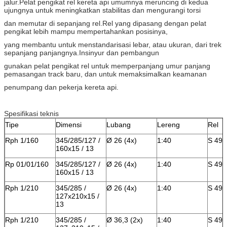
jalur.Pelat pengikat rel kereta api umumnya meruncing di kedua
ujungnya untuk meningkatkan stabilitas dan mengurangi torsi
dan memutar di sepanjang rel.Rel yang dipasang dengan pelat
pengikat lebih mampu mempertahankan posisinya,
yang membantu untuk menstandarisasi lebar, atau ukuran, dari trek
sepanjang panjangnya.Insinyur dan pembangun
gunakan pelat pengikat rel untuk memperpanjang umur panjang
pemasangan track baru, dan untuk memaksimalkan keamanan
penumpang dan pekerja kereta api.
Spesifikasi teknis
Tipe
Dimensi
Lubang
Lereng
Rel
Rph 1/160
345/285/127 /
Ø 26 (4x)
1:40
S 49 
160x15 / 13
Rp 01/01/160
345/285/127 /
Ø 26 (4x)
1:40
S 49 
160x15 / 13
Rph 1/210
345/285 /
Ø 26 (4x)
1:40
S 49 
127x210x15 /
13
Rph 1/210
345/285 /
Ø 36,3 (2x)
1:40
S 49 