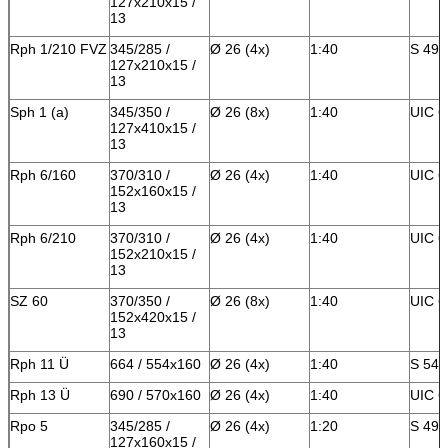
127x210x15 /
13
Rph 1/210 FVZ
345/285 /
Ø 26 (4x)
1:40
S 49 
127x210x15 /
13
Sph 1 (a)
345/350 /
Ø 26 (8x)
1:40
UIC 6
127x410x15 /
13
Rph 6/160
370/310 /
Ø 26 (4x)
1:40
UIC 6
152x160x15 /
13
Rph 6/210
370/310 /
Ø 26 (4x)
1:40
UIC 6
152x210x15 /
13
SZ 60
370/350 /
Ø 26 (8x)
1:40
UIC 6
152x420x15 /
13
Rph 11 Ü
664 / 554x160
Ø 26 (4x)
1:40
S 54
Rph 13 Ü
690 / 570x160
Ø 26 (4x)
1:40
UIC 6
Rpo 5
345/285 /
Ø 26 (4x)
1:20
S 49 
127x160x15 /