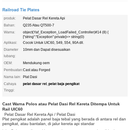
Railroad Tie Plates
produk:
Pelat Dasar Rel Kereta Api
Bahan:
Q235 Atau QT500-7
Warna:
object(Yaf_Exception_LoadFailed_Controller)#14 (8) {
["string":"Exception":private]=> string(0)
Aplikasi:
Cocok Untuk UIC60, S49, S54, 90A dll.
Diameter
10mm dan Dapat disesuaikan
lubang:
OEM:
Mendukung oem
Pembuatan:
Cast atau Forged
Nama lain:
Plat Dasi
pelat dasar rel
pelat baja pengikat
Cahaya
,
Tinggi:
Cast Warna Polos atau Pelat Dasi Rel Kereta Ditempa Untuk
Rail UIC60
Pelat Dasar Rel Kereta Api / Pelat Dasi
Plat pengikat adalah panel baja tebal yang berada di antara rel dan
pengikat, atau bantalan, di jalur kereta api standar