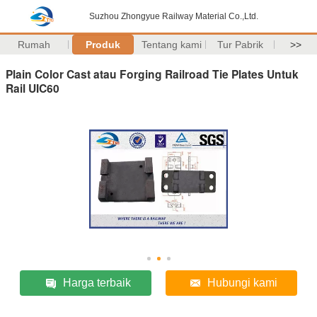
Suzhou Zhongyue Railway Material Co.,Ltd.
Rumah
Produk
Tentang kami
Tur Pabrik
>>
Plain Color Cast atau Forging Railroad Tie Plates Untuk
Rail UIC60
Harga terbaik
Hubungi kami