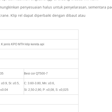
emungkinkan penyesuaian halus untuk penyelarasan, sementara pa
rane. Klip rel dapat diperbaiki dengan dibaut atau
, K jenis KPO MTH klip kereta api
G35
Besi cor QT500-7
 ≤0.9, Si: ≤0.5,
C: 3.60-3.80, Mn: ≤0.6,
 ≤0.04
Si: 2,50-2,90, P: ≤0,08, S: ≤0,025