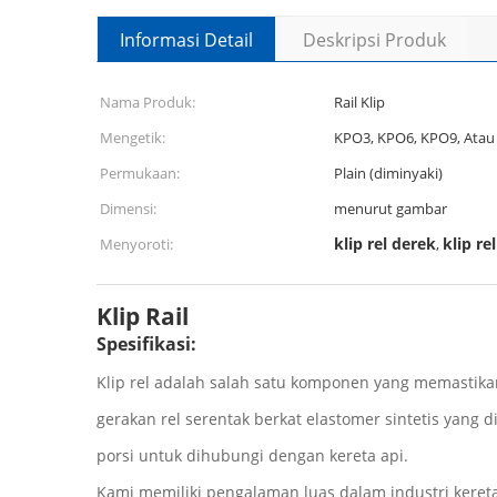
Informasi Detail
Deskripsi Produk
Nama Produk:
Rail Klip
Mengetik:
KPO3, KPO6, KPO9, Atau
Permukaan:
Plain (diminyaki)
Dimensi:
menurut gambar
klip rel derek
klip re
Menyoroti:
,
Klip Rail
Spesifikasi:
Klip rel adalah salah satu komponen yang memastikan
gerakan rel serentak berkat elastomer sintetis yang 
porsi untuk dihubungi dengan kereta api.
Kami memiliki pengalaman luas dalam industri kereta 