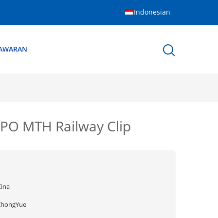
Indonesian
NAWARAN
 KPO MTH Railway Clip
Cina
ZhongYue