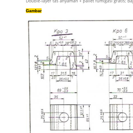
Double-layer tas anyaman + pallet fumigasi gratis; B
Gambar