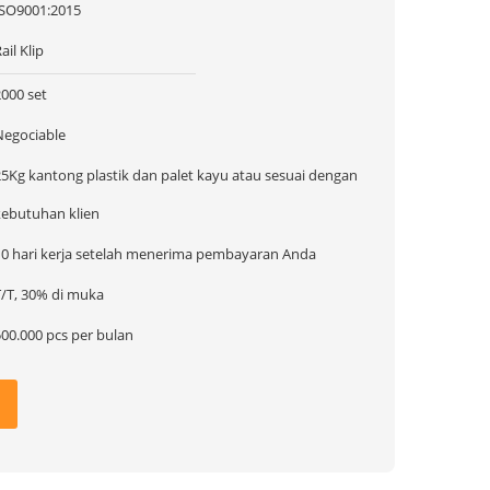
ISO9001:2015
ail Klip
2000 set
Negociable
25Kg kantong plastik dan palet kayu atau sesuai dengan
kebutuhan klien
10 hari kerja setelah menerima pembayaran Anda
T/T, 30% di muka
500.000 pcs per bulan