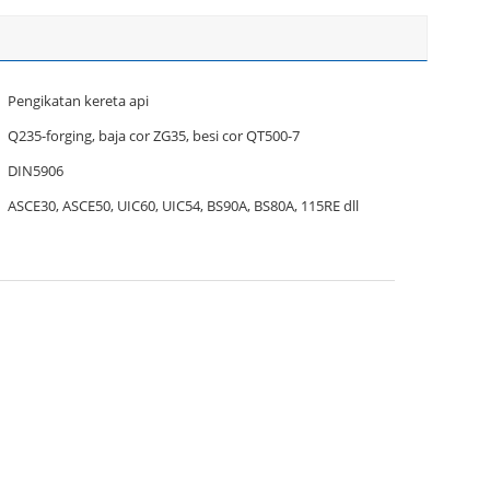
Pengikatan kereta api
Q235-forging, baja cor ZG35, besi cor QT500-7
DIN5906
ASCE30, ASCE50, UIC60, UIC54, BS90A, BS80A, 115RE dll