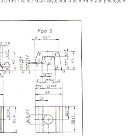
aja Drum + Pallet; Kotak kayu; atau atas permintaan pelanggan.