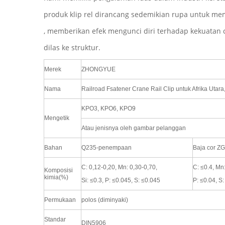
produk klip rel dirancang sedemikian rupa untuk m
, memberikan efek mengunci diri terhadap kekuatan c
dilas ke struktur.
Merek
ZHONGYUE
Nama
Railroad Fsatener Crane Rail Clip untuk Afrika Utara
KPO3, KPO6, KPO9
Mengetik
Atau jenisnya oleh gambar pelanggan
Bahan
Q235-penempaan
Baja cor Z
C: 0,12-0,20, Mn: 0,30-0,70,
C: ≤0.4, Mn:
Komposisi
kimia(%)
Si: ≤0.3, P: ≤0.045, S: ≤0.045
P: ≤0.04, S:
Permukaan
polos (diminyaki)
Standar
DIN5906